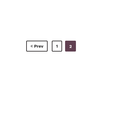
B
Prev
1
2