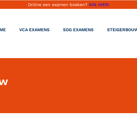
Online een examen boeken?
Klik HIER!
ME
VCA EXAMENS
SOG EXAMENS
STEIGERBOU
aw