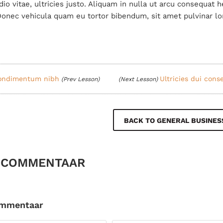
io vitae, ultricies justo. Aliquam in nulla ut arcu consequat h
 Donec vehicula quam eu tortor bibendum, sit amet pulvinar l
ondimentum nibh
Ultricies dui con
(Prev Lesson)
(Next Lesson)
BACK TO GENERAL BUSINES
 COMMENTAAR
ommentaar