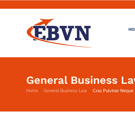
HO
General Business L
Home
General Business Law
Cras Pulvinar Neque