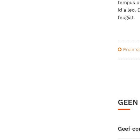
tempus od
id a leo.
feugiat.
Proin c
GEEN
Geef c