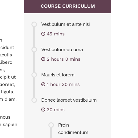
COURSE CURRICULUM
Vestibulum et ante nisi
45 mins
n
ncidunt
Vestibulum eu urna
aculis
2 hours 0 mins
libero
es,
Mauris et lorem
ipit ut
aoreet,
1 hour 30 mins
ligula.
um diam,
Donec laoreet vestibulum
30 mins
oncus
n sapien
Proin
condimentum