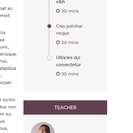
nibh
pat ac.
30 mins
ismod
Cras pulvinar
lis
neque
sse
20 mins
nunc,
erisque.
Ultricies dui
isi,
consectetur
 dapibus
30 mins
,
corper
r tortor
ctus non
TEACHER
iam eu
sus
bus,