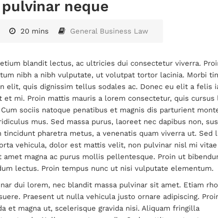
 pulvinar neque
20 mins
General Business Law
etium blandit lectus, ac ultricies dui consectetur viverra. Proi
um nibh a nibh vulputate, ut volutpat tortor lacinia. Morbi ti
in elit, quis dignissim tellus sodales ac. Donec eu elit a felis i
 et mi. Proin mattis mauris a lorem consectetur, quis cursus 
. Cum sociis natoque penatibus et magnis dis parturient mont
ridiculus mus. Sed massa purus, laoreet nec dapibus non, susc
 tincidunt pharetra metus, a venenatis quam viverra ut. Sed l
rta vehicula, dolor est mattis velit, non pulvinar nisl mi vitae 
it amet magna ac purus mollis pellentesque. Proin ut bibend
dum lectus. Proin tempus nunc ut nisi vulputate elementum.
inar dui lorem, nec blandit massa pulvinar sit amet. Etiam rh
suere. Praesent ut nulla vehicula justo ornare adipiscing. Proi
da et magna ut, scelerisque gravida nisi. Aliquam fringilla