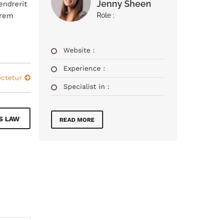
Jenny Sheen
endrerit
orem
Role :
Website :
Experience :
sectetur
Specialist in :
S LAW
READ MORE