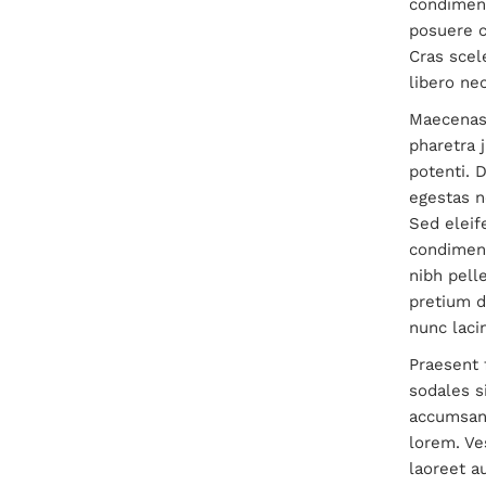
condiment
posuere c
Cras scel
libero nec
Maecenas f
pharetra 
potenti. 
egestas n
Sed eleif
condiment
nibh pell
pretium d
nunc lacin
Praesent f
sodales s
accumsan 
lorem. Ve
laoreet a