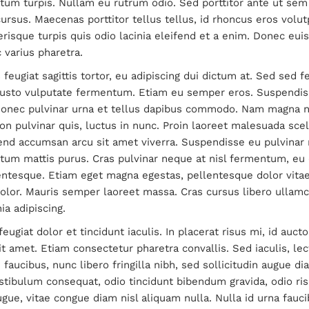
um turpis. Nullam eu rutrum odio. Sed porttitor ante ut sem
ursus. Maecenas porttitor tellus tellus, id rhoncus eros volut
erisque turpis quis odio lacinia eleifend et a enim. Donec eu
 varius pharetra.
eugiat sagittis tortor, eu adipiscing dui dictum at. Sed sed fe
justo vulputate fermentum. Etiam eu semper eros. Suspendi
Donec pulvinar urna et tellus dapibus commodo. Nam magna 
on pulvinar quis, luctus in nunc. Proin laoreet malesuada scel
end accumsan arcu sit amet viverra. Suspendisse eu pulvinar n
um mattis purus. Cras pulvinar neque at nisl fermentum, eu
entesque. Etiam eget magna egestas, pellentesque dolor vitae
olor. Mauris semper laoreet massa. Cras cursus libero ullam
ia adipiscing.
eugiat dolor et tincidunt iaculis. In placerat risus mi, id aucto
it amet. Etiam consectetur pharetra convallis. Sed iaculis, le
faucibus, nunc libero fringilla nibh, sed sollicitudin augue d
stibulum consequat, odio tincidunt bibendum gravida, odio ri
ugue, vitae congue diam nisl aliquam nulla. Nulla id urna fauci