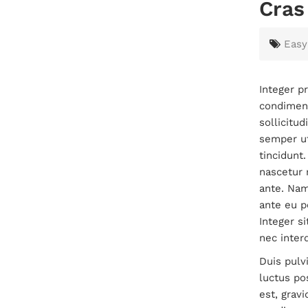
Cras
Easy
Integer pr
condiment
sollicitud
semper ut
tincidunt
nascetur 
ante. Nam
ante eu po
Integer s
nec inter
Duis pulv
luctus po
est, gravi